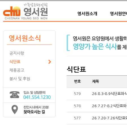
영서원소개
영서원안
영서원소식
공지사항
식단표
식단표
채용공고
봉사 및 후원
번호
제목
579
26.8.3-8.9식단표
578
26.7.27-8.2식단
577
26.7.20-7.26식