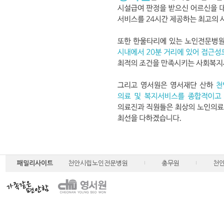
패밀리사이트
천안시립노인전문병원
충무원
천